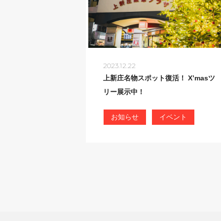
2023.12.22
上新庄名物スポット復活！ X’masツ
リー展示中！
お知らせ
イベント