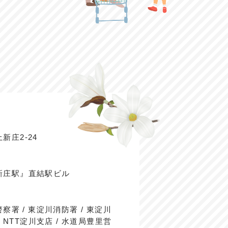
新庄2-24
新庄駅』直結駅ビル
察署 / 東淀川消防署 / 東淀川
/ NTT淀川支店 / 水道局豊里営