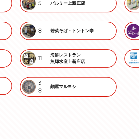
5
バルミー上新庄店
8
若菜そば・トントン亭
海鮮レストラン
11
魚輝水産上新庄店
3
麵屋マルヨシ
8