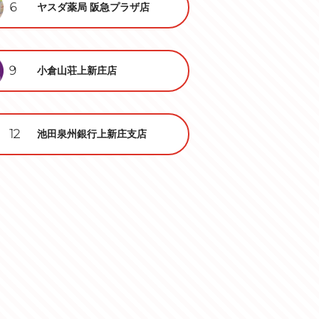
6
ヤスダ薬局 阪急プラザ店
9
小倉山荘上新庄店
12
池田泉州銀行上新庄支店