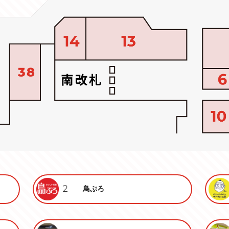
2
鳥ぷろ